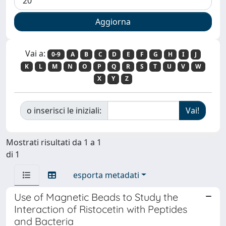
Vai a:
0-9
A
B
C
D
E
F
G
H
I
J
K
L
M
N
O
P
Q
R
S
T
U
V
W
X
Y
Z
o inserisci le iniziali:
Mostrati risultati da 1 a 1
di 1
esporta metadati
Use of Magnetic Beads to Study the
Interaction of Ristocetin with Peptides
and Bacteria