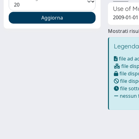
Use of Ma
2009-01-01 
Mostrati risul
Legenda
file ad 
file dis
file disp
file disp
file sot
nessun f