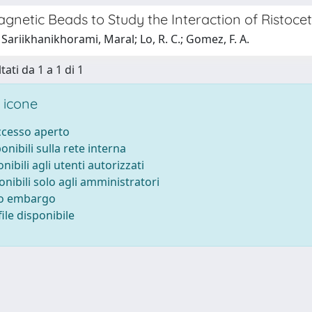
gnetic Beads to Study the Interaction of Ristocet
Sariikhanikhorami, Maral; Lo, R. C.; Gomez, F. A.
tati da 1 a 1 di 1
 icone
accesso aperto
ponibili sulla rete interna
onibili agli utenti autorizzati
onibili solo agli amministratori
to embargo
ile disponibile