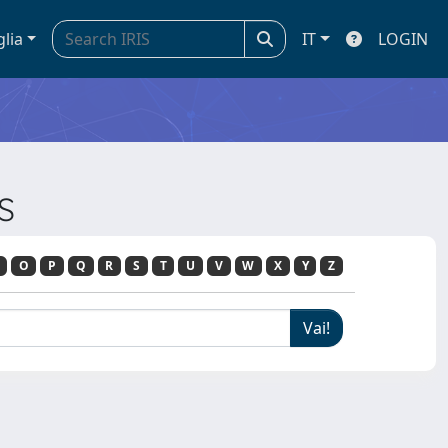
glia
IT
LOGIN
S
O
P
Q
R
S
T
U
V
W
X
Y
Z