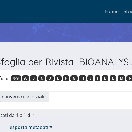
Home
Sfo
Sfoglia per Rivista BIOANALYSI
ai a:
0-9
A
B
C
D
E
F
G
H
I
J
K
L
M
N
o inserisci le iniziali:
tati da 1 a 1 di 1
esporta metadati