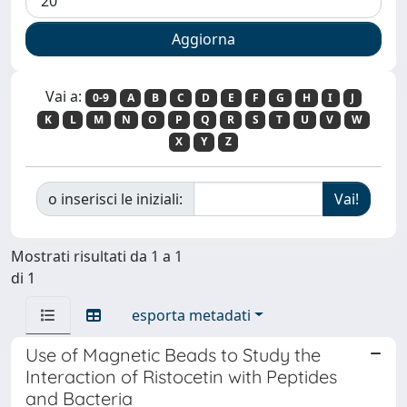
Vai a:
0-9
A
B
C
D
E
F
G
H
I
J
K
L
M
N
O
P
Q
R
S
T
U
V
W
X
Y
Z
o inserisci le iniziali:
Mostrati risultati da 1 a 1
di 1
esporta metadati
Use of Magnetic Beads to Study the
Interaction of Ristocetin with Peptides
and Bacteria