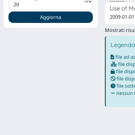
Use of Ma
2009-01-01 
Mostrati risul
Legenda
file ad 
file dis
file disp
file disp
file sot
nessun f