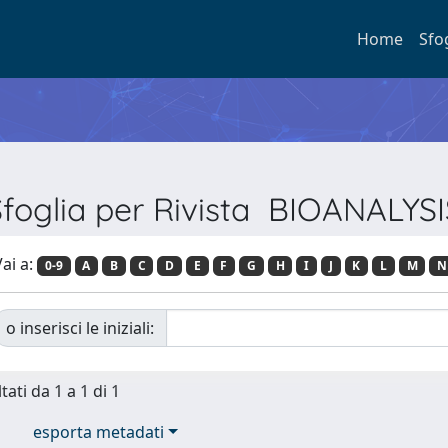
Home
Sfo
Sfoglia per Rivista BIOANALYSI
ai a:
0-9
A
B
C
D
E
F
G
H
I
J
K
L
M
N
o inserisci le iniziali:
tati da 1 a 1 di 1
esporta metadati