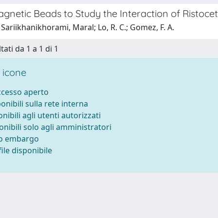
gnetic Beads to Study the Interaction of Ristocet
Sariikhanikhorami, Maral; Lo, R. C.; Gomez, F. A.
tati da 1 a 1 di 1
 icone
accesso aperto
ponibili sulla rete interna
onibili agli utenti autorizzati
onibili solo agli amministratori
to embargo
ile disponibile