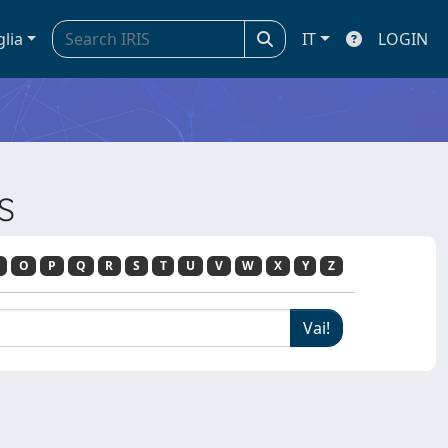
glia
IT
LOGIN
S
O
P
Q
R
S
T
U
V
W
X
Y
Z