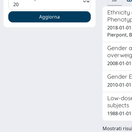
Ethnicit
Phenotyp
2018-01-01
Pierpont, B
Gender af
overweig
2008-01-01 S
Gender Ef
2010-01-01 S
Low-dose
subjects
1988-01-01 R
Mostrati risul