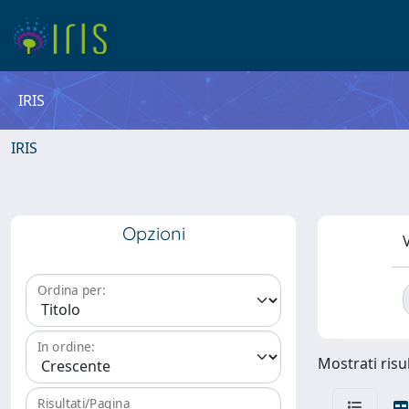
IRIS
IRIS
Opzioni
V
Ordina per:
In ordine:
Mostrati risul
Risultati/Pagina