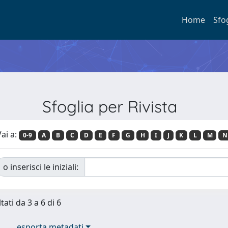
Home
Sfo
Sfoglia per Rivista
ai a:
0-9
A
B
C
D
E
F
G
H
I
J
K
L
M
N
o inserisci le iniziali:
tati da 3 a 6 di 6
esporta metadati