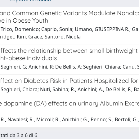
y and Common Genetic Variants Modulate Nonalcoh
e in Obese Youth
 Trico, Domenico; Caprio, Sonia; Umano, GIUSEPPINA R.; Gal
ridget; Kim, Grace; Santoro, Nicola
fects the relationship between small birthweight
ht-obese individuals
eghieri, G; Anichini, R; De Bellis, A; Seghieri, Chiara; Canu, S
fect on Diabetes Risk in Patients Hospitalized for
eghieri, Chiara; Nuti, Sabina; R., Anichini; A., De Bellis; F., Ba
 dopamine (DA) effects on urinary Albumin Excre
., Navalesi; R., Miccoli; R., Anichini; G., Penno; S., Bertoli; G
tati da 3 a 6 di 6