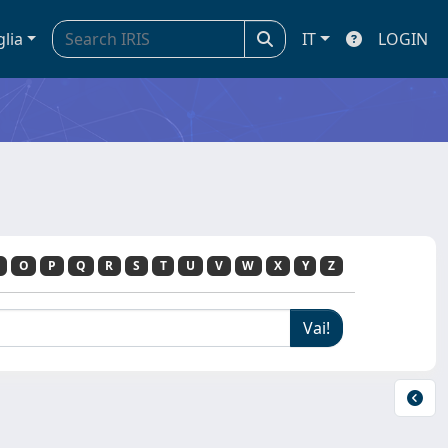
glia
IT
LOGIN
O
P
Q
R
S
T
U
V
W
X
Y
Z