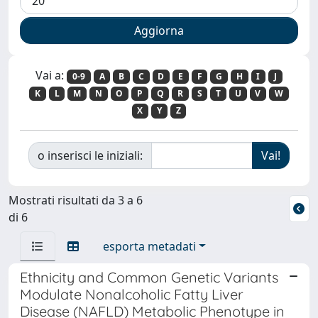
Vai a:
0-9
A
B
C
D
E
F
G
H
I
J
K
L
M
N
O
P
Q
R
S
T
U
V
W
X
Y
Z
o inserisci le iniziali:
Mostrati risultati da 3 a 6
di 6
esporta metadati
Ethnicity and Common Genetic Variants
Modulate Nonalcoholic Fatty Liver
Disease (NAFLD) Metabolic Phenotype in