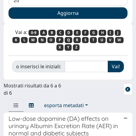
Vai a:
0-9
A
B
C
D
E
F
G
H
I
J
K
L
M
N
O
P
Q
R
S
T
U
V
W
X
Y
Z
o inserisci le iniziali:
Mostrati risultati da 6 a 6
di 6
esporta metadati
Low-dose dopamine (DA) effects on
urinary Albumin Excretion Rate (AER) in
normal and diabetic subjects