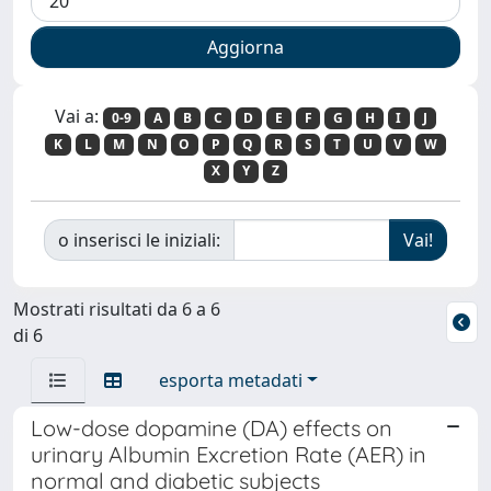
Vai a:
0-9
A
B
C
D
E
F
G
H
I
J
K
L
M
N
O
P
Q
R
S
T
U
V
W
X
Y
Z
o inserisci le iniziali:
Mostrati risultati da 6 a 6
di 6
esporta metadati
Low-dose dopamine (DA) effects on
urinary Albumin Excretion Rate (AER) in
normal and diabetic subjects