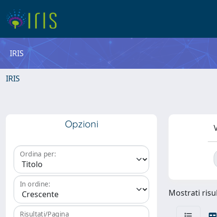
IRIS
IRIS
Opzioni
V
Ordina per:
In ordine:
Mostrati risul
Risultati/Pagina