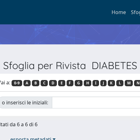
Home
Sfo
Sfoglia per Rivista DIABETES
ai a:
0-9
A
B
C
D
E
F
G
H
I
J
K
L
M
N
o inserisci le iniziali:
tati da 6 a 6 di 6
esporta metadati