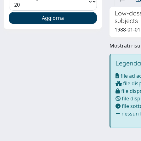
Low-dose
subjects
1988-01-01 R
Mostrati risul
Legenda
file ad 
file dis
file disp
file disp
file sot
nessun f