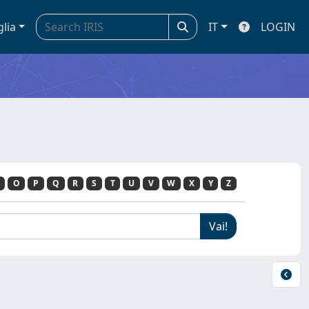
glia
IT
LOGIN
O
P
Q
R
S
T
U
V
W
X
Y
Z