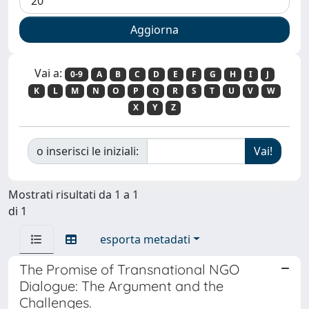
Vai a:
0-9
A
B
C
D
E
F
G
H
I
J
K
L
M
N
O
P
Q
R
S
T
U
V
W
X
Y
Z
o inserisci le iniziali:
Mostrati risultati da 1 a 1
di 1
esporta metadati
The Promise of Transnational NGO
Dialogue: The Argument and the
Challenges.