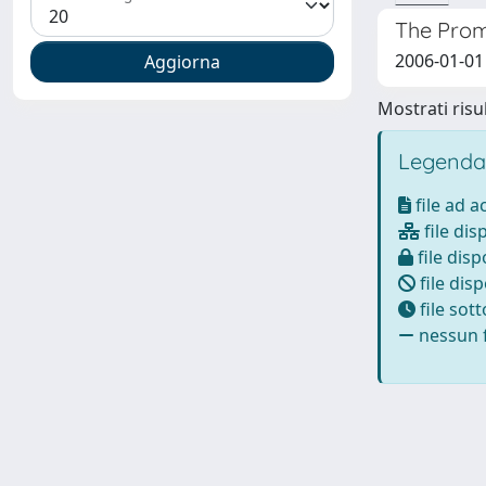
The Prom
2006-01-01
Mostrati risul
Legenda
file ad 
file dis
file disp
file disp
file sot
nessun f