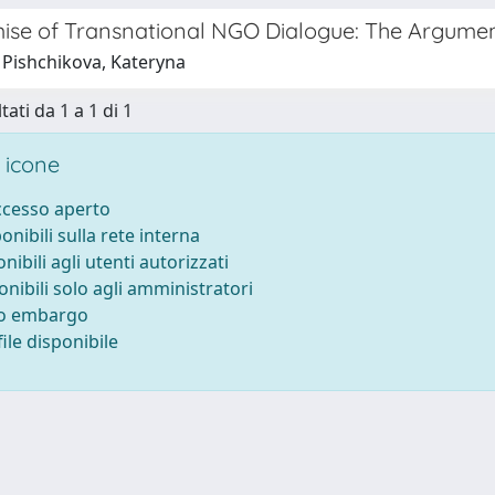
ise of Transnational NGO Dialogue: The Argumen
 Pishchikova, Kateryna
tati da 1 a 1 di 1
 icone
accesso aperto
ponibili sulla rete interna
onibili agli utenti autorizzati
onibili solo agli amministratori
to embargo
ile disponibile