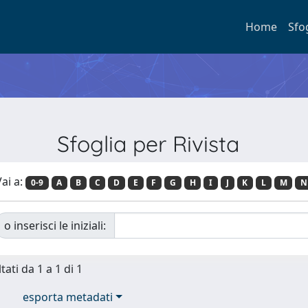
Home
Sfo
Sfoglia per Rivista
ai a:
0-9
A
B
C
D
E
F
G
H
I
J
K
L
M
N
o inserisci le iniziali:
tati da 1 a 1 di 1
esporta metadati