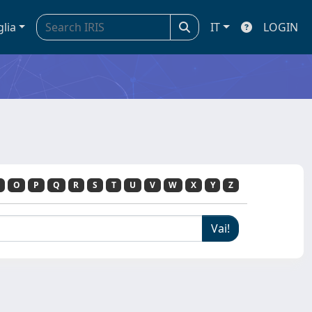
glia
IT
LOGIN
O
P
Q
R
S
T
U
V
W
X
Y
Z