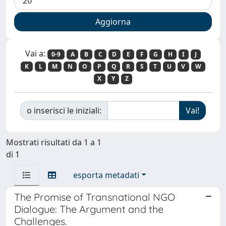
Vai a:
0-9
A
B
C
D
E
F
G
H
I
J
K
L
M
N
O
P
Q
R
S
T
U
V
W
X
Y
Z
o inserisci le iniziali:
Mostrati risultati da 1 a 1
di 1
esporta metadati
The Promise of Transnational NGO
Dialogue: The Argument and the
Challenges.