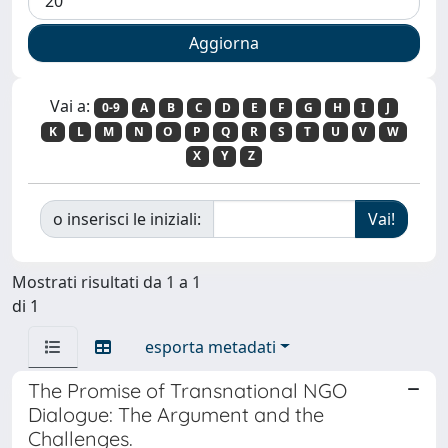
Vai a:
0-9
A
B
C
D
E
F
G
H
I
J
K
L
M
N
O
P
Q
R
S
T
U
V
W
X
Y
Z
o inserisci le iniziali:
Mostrati risultati da 1 a 1
di 1
esporta metadati
The Promise of Transnational NGO
Dialogue: The Argument and the
Challenges.