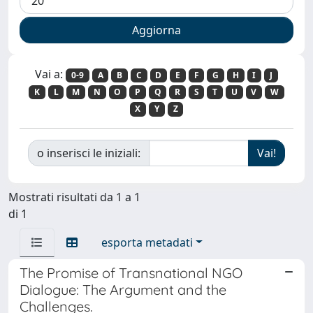
Vai a:
0-9
A
B
C
D
E
F
G
H
I
J
K
L
M
N
O
P
Q
R
S
T
U
V
W
X
Y
Z
o inserisci le iniziali:
Mostrati risultati da 1 a 1
di 1
esporta metadati
The Promise of Transnational NGO
Dialogue: The Argument and the
Challenges.