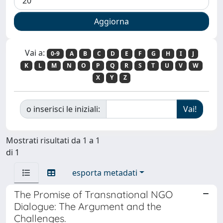
Vai a:
0-9
A
B
C
D
E
F
G
H
I
J
K
L
M
N
O
P
Q
R
S
T
U
V
W
X
Y
Z
o inserisci le iniziali:
Mostrati risultati da 1 a 1
di 1
esporta metadati
The Promise of Transnational NGO
Dialogue: The Argument and the
Challenges.