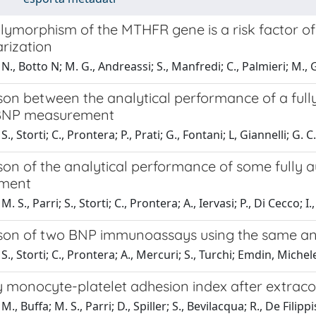
lymorphism of the MTHFR gene is a risk factor of
rization
N., Botto N; M. G., Andreassi; S., Manfredi; C., Palmieri; M., G
on between the analytical performance of a ful
BNP measurement
., Storti; C., Prontera; P., Prati; G., Fontani; L, Giannelli; G. C
on of the analytical performance of some fully 
ment
. S., Parri; S., Storti; C., Prontera; A., Iervasi; P., Di Cecco; I.
on of two BNP immunoassays using the same ant
., Storti; C., Prontera; A., Mercuri; S., Turchi; Emdin, Michele
 monocyte-platelet adhesion index after extracor
., Buffa; M. S., Parri; D., Spiller; S., Bevilacqua; R., De Filippi