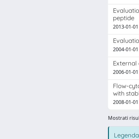
Evaluati
peptide
2013-01-01 M
Evaluatio
2004-01-01 M
External
2006-01-01 C
Flow-cyto
with sta
2008-01-01 E
Mostrati risul
Legenda