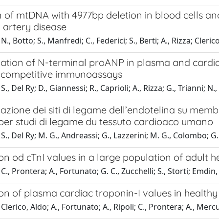
 of mtDNA with 4977bp deletion in blood cells and
 artery disease
., Botto; S., Manfredi; C., Federici; S., Berti; A., Rizza; Clerico
ation of N-terminal proANP in plasma and cardiac
competitive immunoassays
., Del Ry; D., Giannessi; R., Caprioli; A., Rizza; G., Trianni; N.
zione dei siti di legame dell’endotelina su membr
per studi di legame du tessuto cardioaco umano
., Del Ry; M. G., Andreassi; G., Lazzerini; M. G., Colombo; G., 
ion od cTnI values in a large population of adult h
C., Prontera; A., Fortunato; G. C., Zucchelli; S., Storti; Emdin
ion of plasma cardiac troponin-I values in health
Clerico, Aldo; A., Fortunato; A., Ripoli; C., Prontera; A., Merc