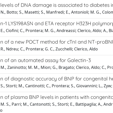
levels of DNA damage is associated to diabetes i
N., Botto; S., Masetti; S., Manfredi; E., Antonioli; M. G., Colo
in-1 LYS198ASN and ETA receptor H323H polymorph
E., Ciofini; C., Prontera; M. G., Andreassi; Clerico, Aldo; A., 
on of a new POCT method for cTnI and NT-proBN
R., Ndreu; C., Prontera; G. C., Zucchelli; Clerico, Aldo
on of an automated assay for Galectin-3
M., Zaninotto; M. M., Mion; G., Bragato; Clerico, Aldo; C., Pr
n of diagnostic accuracy of BNP for congenital h
., Storti; M., Cantinotti; C., Prontera; S., Giovannini; L., Zyw;
n of plasma BNP levels in patients with congenita
. S., Parri; M., Cantonotti; S., Storti; E., Battipaglia; A., Andr
do