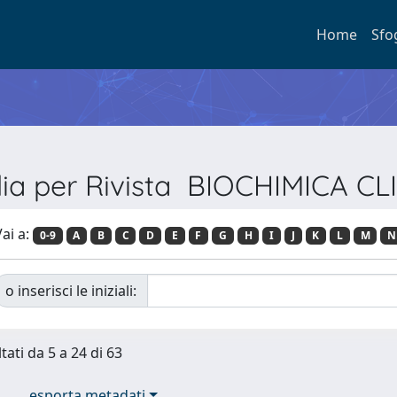
Home
Sfo
lia per Rivista BIOCHIMICA CL
ai a:
0-9
A
B
C
D
E
F
G
H
I
J
K
L
M
N
o inserisci le iniziali:
tati da 5 a 24 di 63
esporta metadati