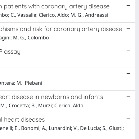
n patients with coronary artery disease
mbo; C., Vassalle; Clerico, Aldo; M. G., Andreassi
isms and risk for coronary artery disease
Biagini; M. G., Colombo
P assay
ontera; M., Plebani
eart disease in newborns and infants
 M., Crocetta; B., Murzi; Clerico, Aldo
l heart diseases
enelli; E., Bonomi; A., Lunardini; V., De Lucia; S., Giusti;