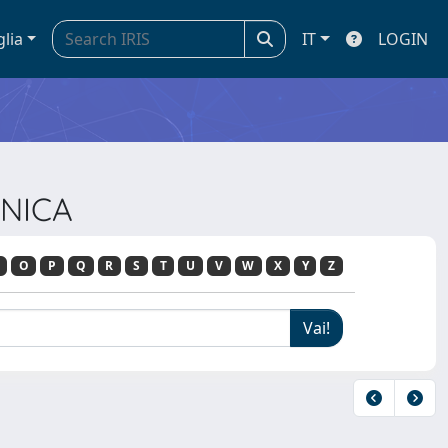
glia
IT
LOGIN
INICA
O
P
Q
R
S
T
U
V
W
X
Y
Z