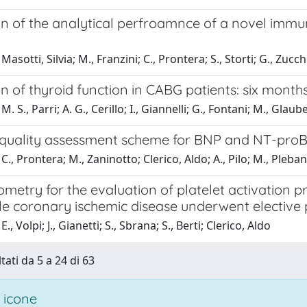
on of the analytical perfroamnce of a novel immu
asotti, Silvia; M., Franzini; C., Prontera; S., Storti; G., Zucc
n of thyroid function in CABG patients: six month
. S., Parri; A. G., Cerillo; I., Giannelli; G., Fontani; M., Glaube
 quality assessment scheme for BNP and NT-proBN
., Prontera; M., Zaninotto; Clerico, Aldo; A., Pilo; M., Plebani; 
metry for the evaluation of platelet activation pr
ble coronary ischemic disease underwent elective
., Volpi; J., Gianetti; S., Sbrana; S., Berti; Clerico, Aldo
tati da 5 a 24 di 63
 icone