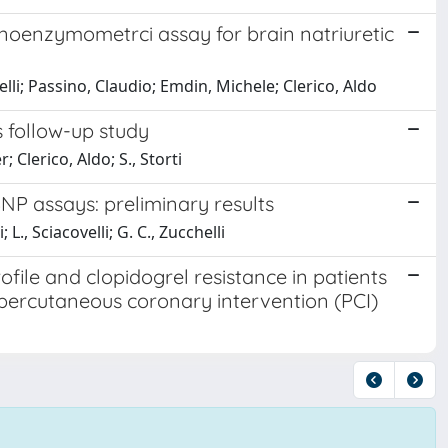
noenzymometrci assay for brain natriuretic
helli; Passino, Claudio; Emdin, Michele; Clerico, Aldo
s follow-up study
r; Clerico, Aldo; S., Storti
P assays: preliminary results
L., Sciacovelli; G. C., Zucchelli
ofile and clopidogrel resistance in patients
 percutaneous coronary intervention (PCI)