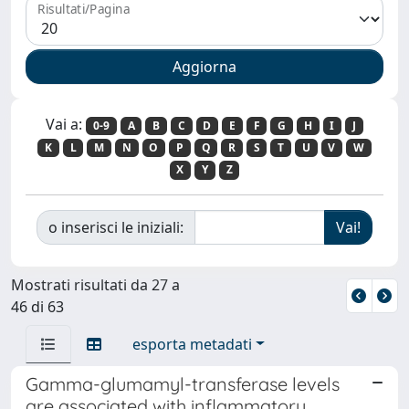
Risultati/Pagina
Vai a:
0-9
A
B
C
D
E
F
G
H
I
J
K
L
M
N
O
P
Q
R
S
T
U
V
W
X
Y
Z
o inserisci le iniziali:
Mostrati risultati da 27 a
46 di 63
esporta metadati
Gamma-glumamyl-transferase levels
are associated with inflammatory