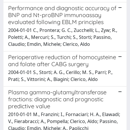
Performance and diagnostic accuracy of
BNP and Nt-proBNP immunoassay
evaluated following EBLM principles
2004-01-01 C., Prontera; G. C., Zucchelli; L., Zyw; R.,
Poletti; A., Mercuri; S., Turchi; S., Storti; Passino,
Claudio; Emdin, Michele; Clerico, Aldo
Perioperative reduction of homocysteine
and folate after CABG surgery
2004-01-01 S., Storti; A. G., Cerillo; M. S., Parri; P.,
Prati; S., Vittorini; A., Biagini; Clerico, Aldo
Plasma gamma-glutamyltransferase
fractions: diagnostic and prognostic
predictive value
2010-01-01 M., Franzini; I., Fornaciari; H. A., Elawadi;
V., Fierabracci; A., Pompella; Clerico, Aldo; Passino,
Claudio; Emdin, Michele; A., Paolicchi