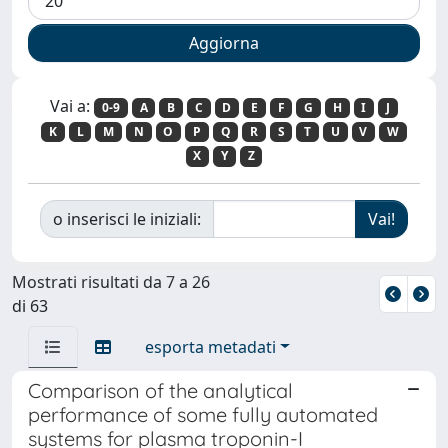
Vai a:
0-9
A
B
C
D
E
F
G
H
I
J
K
L
M
N
O
P
Q
R
S
T
U
V
W
X
Y
Z
o inserisci le iniziali:
Mostrati risultati da 7 a 26
di 63
esporta metadati
Comparison of the analytical
performance of some fully automated
systems for plasma troponin-I