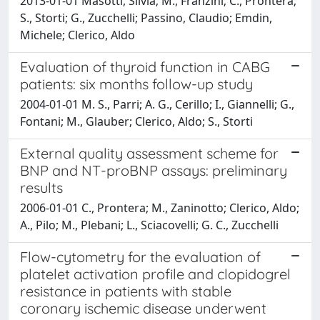
2013-01-01 Masotti, Silvia; M., Franzini; C., Prontera;
S., Storti; G., Zucchelli; Passino, Claudio; Emdin,
Michele; Clerico, Aldo
Evaluation of thyroid function in CABG
patients: six months follow-up study
2004-01-01 M. S., Parri; A. G., Cerillo; I., Giannelli; G.,
Fontani; M., Glauber; Clerico, Aldo; S., Storti
External quality assessment scheme for
BNP and NT-proBNP assays: preliminary
results
2006-01-01 C., Prontera; M., Zaninotto; Clerico, Aldo;
A., Pilo; M., Plebani; L., Sciacovelli; G. C., Zucchelli
Flow-cytometry for the evaluation of
platelet activation profile and clopidogrel
resistance in patients with stable
coronary ischemic disease underwent