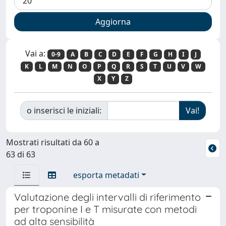
Vai a:
0-9
A
B
C
D
E
F
G
H
I
J
K
L
M
N
O
P
Q
R
S
T
U
V
W
X
Y
Z
o inserisci le iniziali:
Mostrati risultati da 60 a
63 di 63
esporta metadati
Valutazione degli intervalli di riferimento
per troponine I e T misurate con metodi
ad alta sensibilità