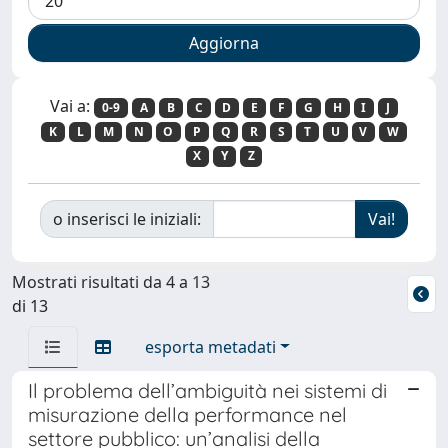
Vai a:
0-9
A
B
C
D
E
F
G
H
I
J
K
L
M
N
O
P
Q
R
S
T
U
V
W
X
Y
Z
o inserisci le iniziali:
Mostrati risultati da 4 a 13
di 13
esporta metadati
Il problema dell’ambiguità nei sistemi di
misurazione della performance nel
settore pubblico: un’analisi della