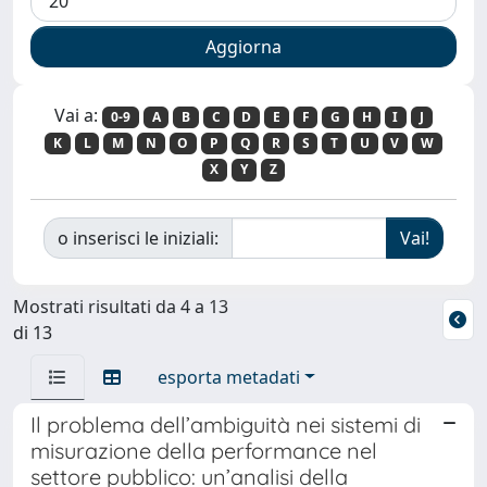
Vai a:
0-9
A
B
C
D
E
F
G
H
I
J
K
L
M
N
O
P
Q
R
S
T
U
V
W
X
Y
Z
o inserisci le iniziali:
Mostrati risultati da 4 a 13
di 13
esporta metadati
Il problema dell’ambiguità nei sistemi di
misurazione della performance nel
settore pubblico: un’analisi della