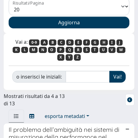
Risultati/Pagina
Vai a:
0-9
A
B
C
D
E
F
G
H
I
J
K
L
M
N
O
P
Q
R
S
T
U
V
W
X
Y
Z
o inserisci le iniziali:
Mostrati risultati da 4 a 13
di 13
esporta metadati
Il problema dell’ambiguità nei sistemi di
misurazione della performance nel