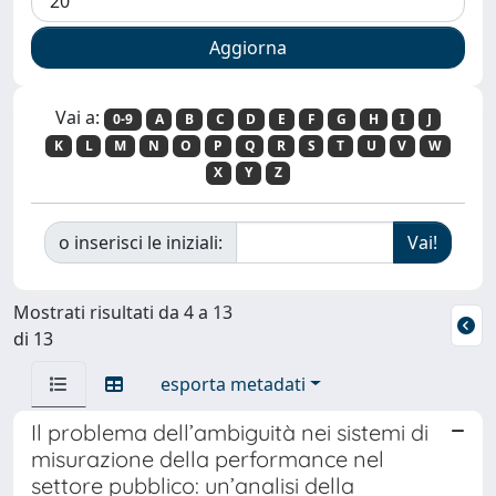
Vai a:
0-9
A
B
C
D
E
F
G
H
I
J
K
L
M
N
O
P
Q
R
S
T
U
V
W
X
Y
Z
o inserisci le iniziali:
Mostrati risultati da 4 a 13
di 13
esporta metadati
Il problema dell’ambiguità nei sistemi di
misurazione della performance nel
settore pubblico: un’analisi della