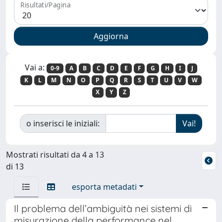
Risultati/Pagina
Vai a:
0-9
A
B
C
D
E
F
G
H
I
J
K
L
M
N
O
P
Q
R
S
T
U
V
W
X
Y
Z
o inserisci le iniziali:
Mostrati risultati da 4 a 13
di 13
esporta metadati
Il problema dell’ambiguità nei sistemi di
misurazione della performance nel