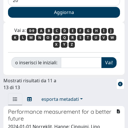
Vai a:
0-9
A
B
C
D
E
F
G
H
I
J
K
L
M
N
O
P
Q
R
S
T
U
V
W
X
Y
Z
o inserisci le iniziali:
Mostrati risultati da 11 a
13 di 13
esporta metadati
Performance measurement for a better
future
2024-01-01 Norreklit, Hanne; Cinquini, Lino