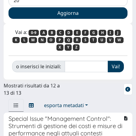
Vai a:
0-9
A
B
C
D
E
F
G
H
I
J
K
L
M
N
O
P
Q
R
S
T
U
V
W
X
Y
Z
o inserisci le iniziali:
Mostrati risultati da 12 a
13 di 13
esporta metadati
Special Issue "Management Control":
Strumenti di gestione dei costi e misure di
performance negli attuali contesti