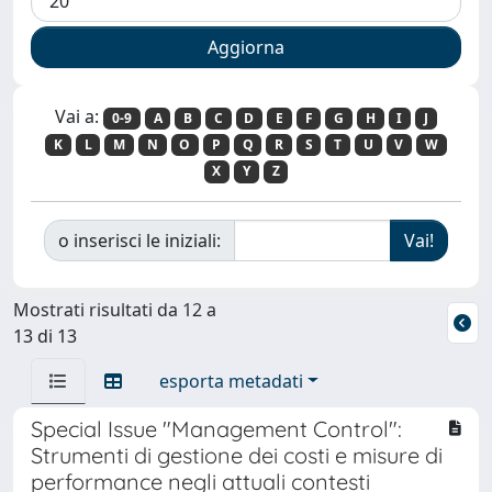
Vai a:
0-9
A
B
C
D
E
F
G
H
I
J
K
L
M
N
O
P
Q
R
S
T
U
V
W
X
Y
Z
o inserisci le iniziali:
Mostrati risultati da 12 a
13 di 13
esporta metadati
Special Issue "Management Control":
Strumenti di gestione dei costi e misure di
performance negli attuali contesti