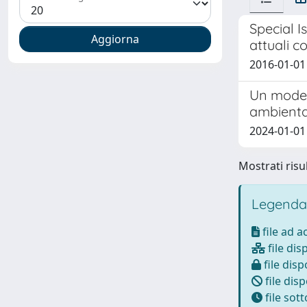
Special I
attuali co
2016-01-01 
Un modell
ambienta
2024-01-01 
Mostrati risul
Legenda
file ad 
file dis
file disp
file disp
file sot