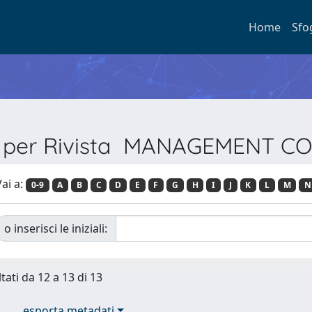
Home
Sfo
a per Rivista MANAGEMENT 
ai a:
0-9
A
B
C
D
E
F
G
H
I
J
K
L
M
N
o inserisci le iniziali:
tati da 12 a 13 di 13
esporta metadati