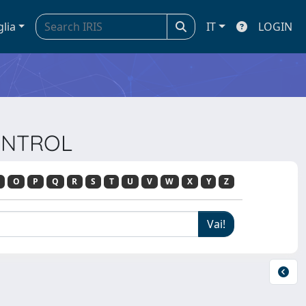
glia
IT
LOGIN
CONTROL
O
P
Q
R
S
T
U
V
W
X
Y
Z