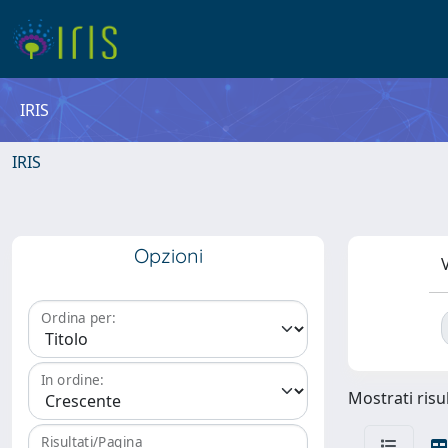
IRIS
IRIS
Opzioni
V
Ordina per:
In ordine:
Mostrati risul
Risultati/Pagina