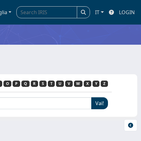
glia
IT
LOGIN
O
P
Q
R
S
T
U
V
W
X
Y
Z