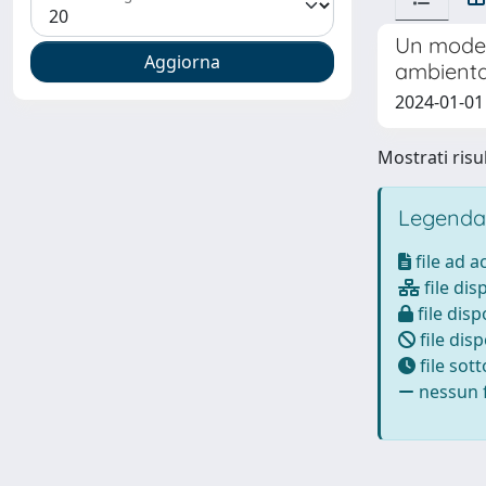
Un modell
ambienta
2024-01-01 
Mostrati risul
Legenda
file ad 
file dis
file disp
file disp
file sot
nessun f