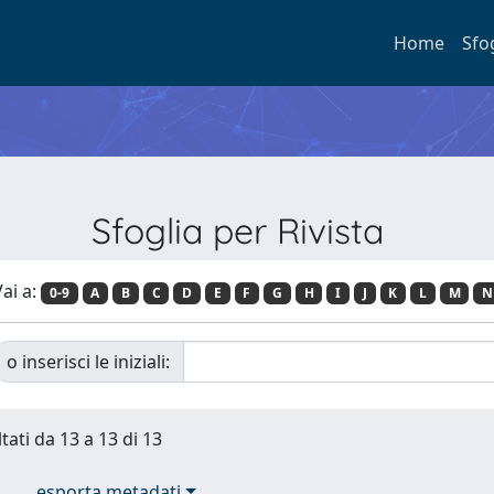
Home
Sfo
Sfoglia per Rivista
ai a:
0-9
A
B
C
D
E
F
G
H
I
J
K
L
M
N
o inserisci le iniziali:
tati da 13 a 13 di 13
esporta metadati