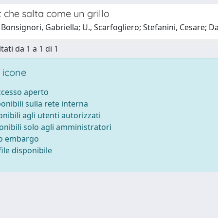
 che salta come un grillo
Bonsignori, Gabriella; U., Scarfogliero; Stefanini, Cesare; D
tati da 1 a 1 di 1
 icone
accesso aperto
ponibili sulla rete interna
onibili agli utenti autorizzati
onibili solo agli amministratori
to embargo
ile disponibile