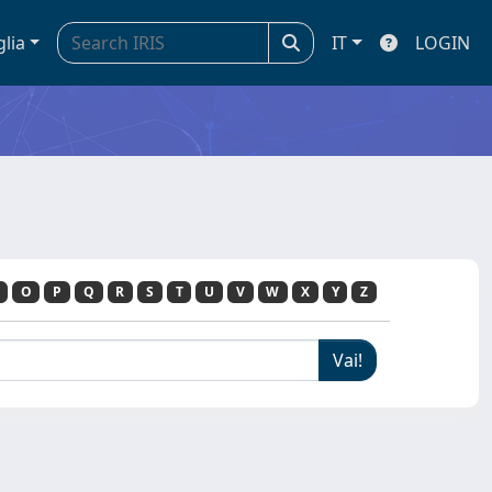
glia
IT
LOGIN
O
P
Q
R
S
T
U
V
W
X
Y
Z