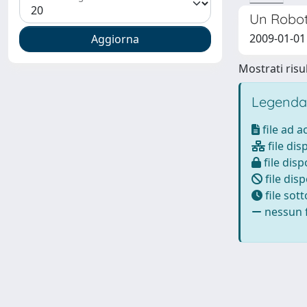
Un Robot
2009-01-01 
Mostrati risul
Legenda
file ad 
file dis
file disp
file disp
file sot
nessun f