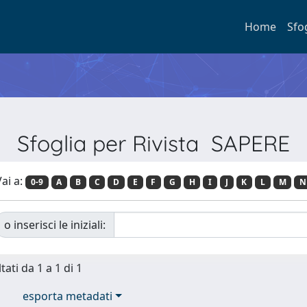
Home
Sfo
Sfoglia per Rivista SAPERE
ai a:
0-9
A
B
C
D
E
F
G
H
I
J
K
L
M
N
o inserisci le iniziali:
tati da 1 a 1 di 1
esporta metadati