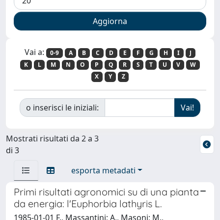
Vai a:
0-9
A
B
C
D
E
F
G
H
I
J
K
L
M
N
O
P
Q
R
S
T
U
V
W
X
Y
Z
o inserisci le iniziali:
Mostrati risultati da 2 a 3
di 3
esporta metadati
Primi risultati agronomici su di una pianta
da energia: l'Euphorbia lathyris L.
1985-01-01 F., Massantini; A., Masoni; M.,