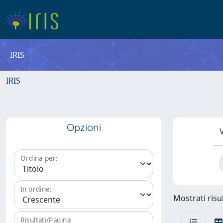
IRIS
IRIS
Opzioni
V
Ordina per:
In ordine:
Mostrati risul
Risultati/Pagina