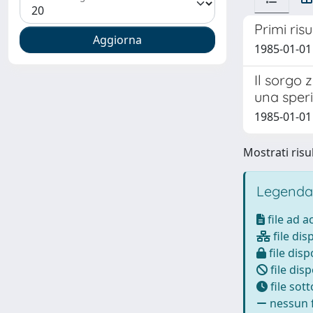
Primi ris
1985-01-01 
Il sorgo 
una sper
1985-01-01 
Mostrati risul
Legenda
file ad 
file dis
file disp
file disp
file sot
nessun f