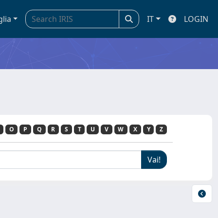
glia
IT
LOGIN
O
P
Q
R
S
T
U
V
W
X
Y
Z