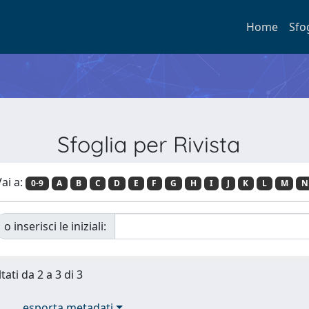
Home
Sfo
Sfoglia per Rivista
ai a:
0-9
A
B
C
D
E
F
G
H
I
J
K
L
M
N
o inserisci le iniziali:
tati da 2 a 3 di 3
esporta metadati