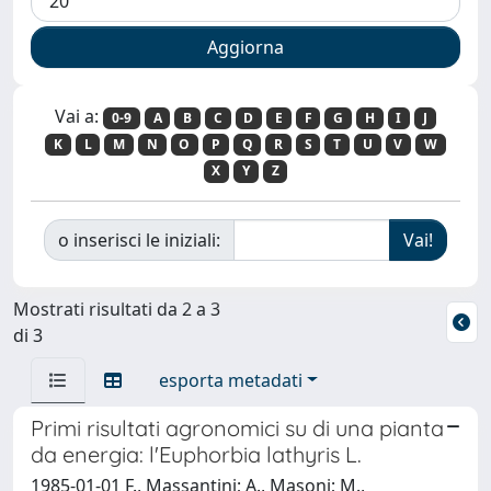
Vai a:
0-9
A
B
C
D
E
F
G
H
I
J
K
L
M
N
O
P
Q
R
S
T
U
V
W
X
Y
Z
o inserisci le iniziali:
Mostrati risultati da 2 a 3
di 3
esporta metadati
Primi risultati agronomici su di una pianta
da energia: l'Euphorbia lathyris L.
1985-01-01 F., Massantini; A., Masoni; M.,