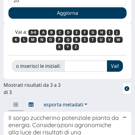
Vai a:
0-9
A
B
C
D
E
F
G
H
I
J
K
L
M
N
O
P
Q
R
S
T
U
V
W
X
Y
Z
o inserisci le iniziali:
Mostrati risultati da 3 a 3
di 3
esporta metadati
Il sorgo zuccherino potenziale pianta da
energia. Considerazioni agronomiche
alla luce dei risultati di una