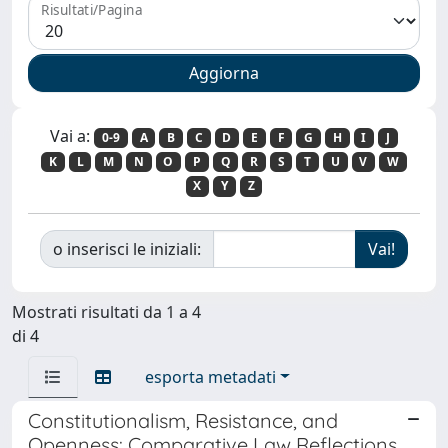
Risultati/Pagina
Vai a:
0-9
A
B
C
D
E
F
G
H
I
J
K
L
M
N
O
P
Q
R
S
T
U
V
W
X
Y
Z
o inserisci le iniziali:
Mostrati risultati da 1 a 4
di 4
esporta metadati
Constitutionalism, Resistance, and
Openness: Comparative Law Reflections