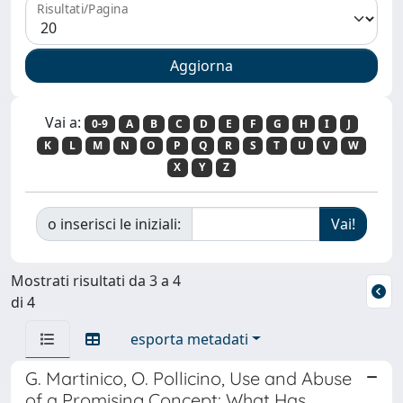
Risultati/Pagina
Vai a:
0-9
A
B
C
D
E
F
G
H
I
J
K
L
M
N
O
P
Q
R
S
T
U
V
W
X
Y
Z
o inserisci le iniziali:
Mostrati risultati da 3 a 4
di 4
esporta metadati
G. Martinico, O. Pollicino, Use and Abuse
of a Promising Concept: What Has