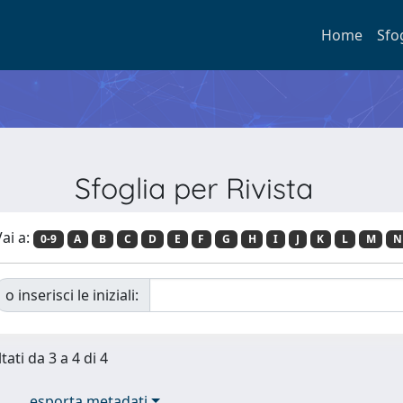
Home
Sfo
Sfoglia per Rivista
ai a:
0-9
A
B
C
D
E
F
G
H
I
J
K
L
M
N
o inserisci le iniziali:
tati da 3 a 4 di 4
esporta metadati