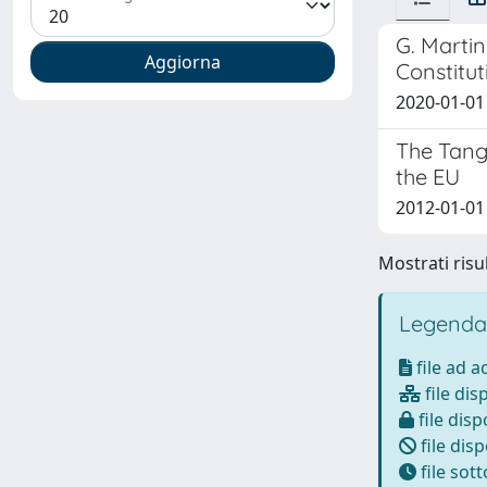
G. Marti
Constitu
2020-01-01
The Tangl
the EU
2012-01-01
Mostrati risul
Legenda
file ad 
file dis
file disp
file disp
file sot