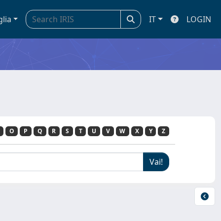
glia
IT
LOGIN
O
P
Q
R
S
T
U
V
W
X
Y
Z