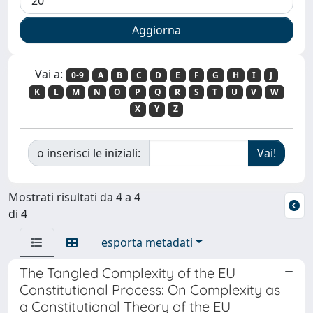
Vai a:
0-9
A
B
C
D
E
F
G
H
I
J
K
L
M
N
O
P
Q
R
S
T
U
V
W
X
Y
Z
o inserisci le iniziali:
Mostrati risultati da 4 a 4
di 4
esporta metadati
The Tangled Complexity of the EU
Constitutional Process: On Complexity as
a Constitutional Theory of the EU