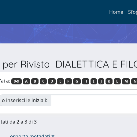
Home
Sfo
a per Rivista DIALETTICA E FI
ai a:
0-9
A
B
C
D
E
F
G
H
I
J
K
L
M
N
o inserisci le iniziali:
tati da 2 a 3 di 3
esporta metadati