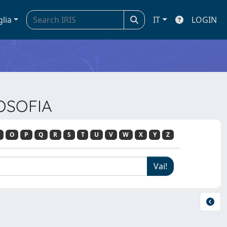
glia
IT
LOGIN
LOSOFIA
O
P
Q
R
S
T
U
V
W
X
Y
Z