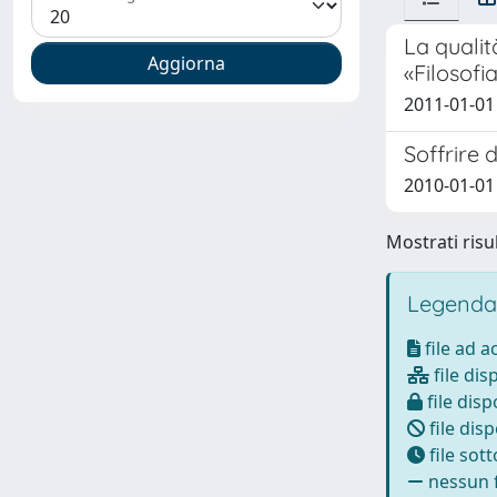
La qualit
«Filosofia
2011-01-01
Soffrire 
2010-01-01
Mostrati risul
Legenda
file ad 
file dis
file disp
file disp
file sot
nessun f