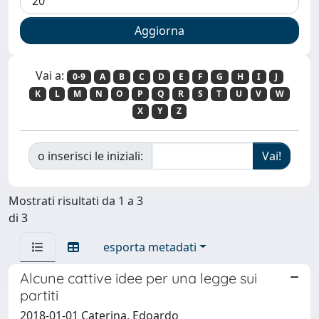
Vai a:
0-9
A
B
C
D
E
F
G
H
I
J
K
L
M
N
O
P
Q
R
S
T
U
V
W
X
Y
Z
o inserisci le iniziali:
Mostrati risultati da 1 a 3
di 3
esporta metadati
Alcune cattive idee per una legge sui
partiti
2018-01-01 Caterina, Edoardo