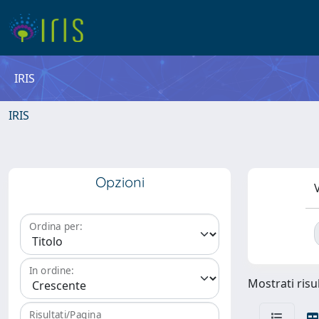
IRIS
IRIS
Opzioni
V
Ordina per:
In ordine:
Mostrati risul
Risultati/Pagina