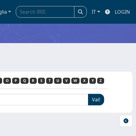
glia
IT
LOGIN
O
P
Q
R
S
T
U
V
W
X
Y
Z