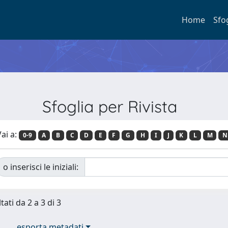
Home
Sfo
Sfoglia per Rivista
ai a:
0-9
A
B
C
D
E
F
G
H
I
J
K
L
M
N
o inserisci le iniziali:
tati da 2 a 3 di 3
esporta metadati