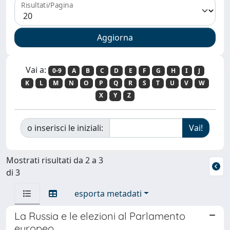
Risultati/Pagina
Vai a:
0-9
A
B
C
D
E
F
G
H
I
J
K
L
M
N
O
P
Q
R
S
T
U
V
W
X
Y
Z
o inserisci le iniziali:
Mostrati risultati da 2 a 3
di 3
esporta metadati
La Russia e le elezioni al Parlamento
europeo