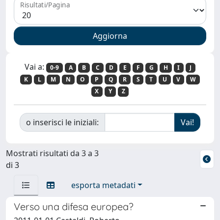
Risultati/Pagina
Vai a:
0-9
A
B
C
D
E
F
G
H
I
J
K
L
M
N
O
P
Q
R
S
T
U
V
W
X
Y
Z
o inserisci le iniziali:
Mostrati risultati da 3 a 3
di 3
esporta metadati
Verso una difesa europea?