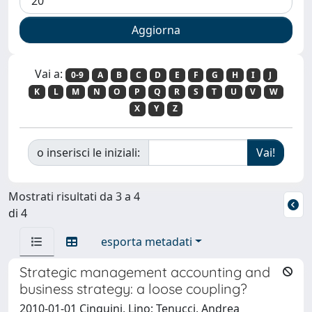
Vai a:
0-9
A
B
C
D
E
F
G
H
I
J
K
L
M
N
O
P
Q
R
S
T
U
V
W
X
Y
Z
o inserisci le iniziali:
Mostrati risultati da 3 a 4
di 4
esporta metadati
Strategic management accounting and
business strategy: a loose coupling?
2010-01-01 Cinquini, Lino; Tenucci, Andrea