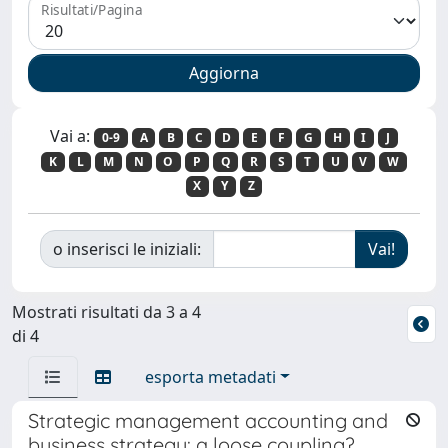
Risultati/Pagina
Vai a:
0-9
A
B
C
D
E
F
G
H
I
J
K
L
M
N
O
P
Q
R
S
T
U
V
W
X
Y
Z
o inserisci le iniziali:
Mostrati risultati da 3 a 4
di 4
esporta metadati
Strategic management accounting and
business strategy: a loose coupling?