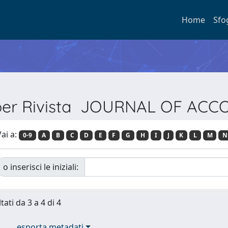
Home
Sfo
 per Rivista JOURNAL OF AC
ai a:
0-9
A
B
C
D
E
F
G
H
I
J
K
L
M
N
o inserisci le iniziali:
tati da 3 a 4 di 4
esporta metadati