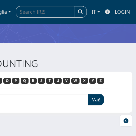
glia
IT
LOGIN
COUNTING
O
P
Q
R
S
T
U
V
W
X
Y
Z