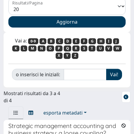
Risultati/Pagina
Vai a:
0-9
A
B
C
D
E
F
G
H
I
J
K
L
M
N
O
P
Q
R
S
T
U
V
W
X
Y
Z
o inserisci le iniziali:
Mostrati risultati da 3 a 4
di 4
esporta metadati
Strategic management accounting and
business strategy: a loose coupling?