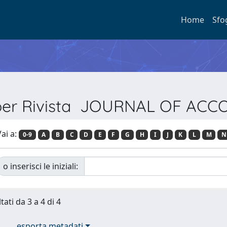
Home
Sfo
 per Rivista JOURNAL OF AC
ai a:
0-9
A
B
C
D
E
F
G
H
I
J
K
L
M
N
o inserisci le iniziali:
tati da 3 a 4 di 4
esporta metadati