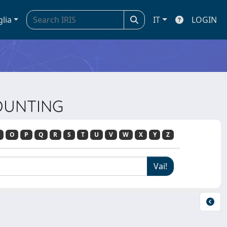
glia
IT
LOGIN
COUNTING
O
P
Q
R
S
T
U
V
W
X
Y
Z