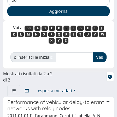
Vai a:
0-9
A
B
C
D
E
F
G
H
I
J
K
L
M
N
O
P
Q
R
S
T
U
V
W
X
Y
Z
o inserisci le iniziali:
Mostrati risultati da 2 a 2
di 2
esporta metadati
Performance of vehicular delay-tolerant
networks with relay nodes
2011-01-01 F., Farahmand; Cerutti, Isabella; A. N.,