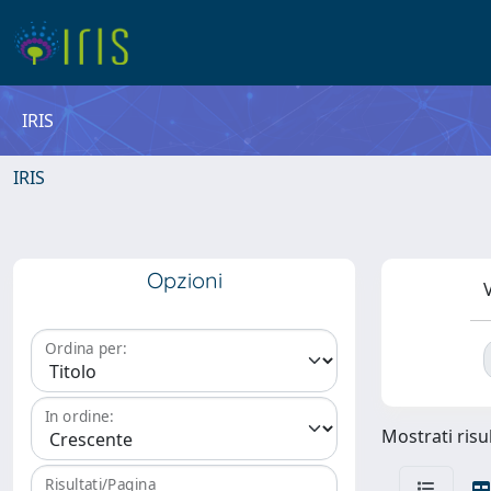
IRIS
IRIS
Opzioni
V
Ordina per:
In ordine:
Mostrati risul
Risultati/Pagina