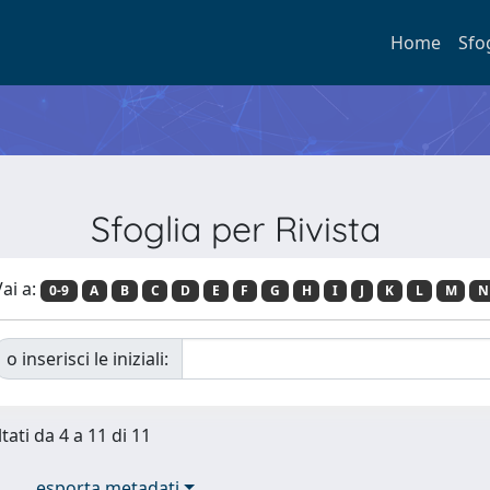
Home
Sfo
Sfoglia per Rivista
ai a:
0-9
A
B
C
D
E
F
G
H
I
J
K
L
M
N
o inserisci le iniziali:
tati da 4 a 11 di 11
esporta metadati