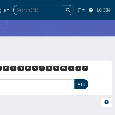
glia
IT
LOGIN
O
P
Q
R
S
T
U
V
W
X
Y
Z